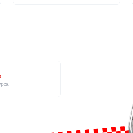
е
урса