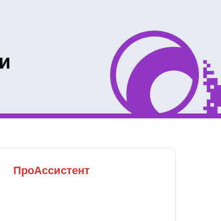
и
ПроАссистент