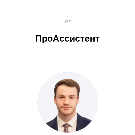
ЦКУ
ПроАссистент