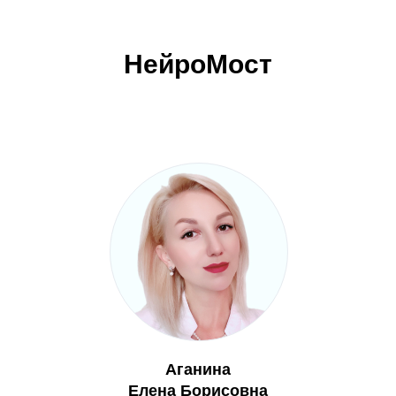
НейроМост
Аганина
Елена Борисовна